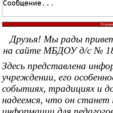
Уроки по Joomla 3 можно найти здесь:
Шаблоны Joomla 3 здесь:
Друзья!
Мы рады приве
http://www.joomla3x.ru/joomla3-template
http://joomla3x.ru/
на
сайте МБДОУ д/с № 1
Здесь представлена инфо
учреждении, его особенно
событиях, традициях и д
надеемся, что он станет
информации для педагогов