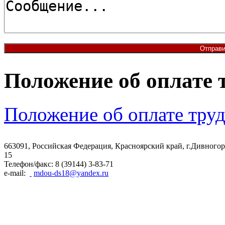
Шаблоны Joomla 3 здесь:
Положение об оплате 
http://www.joomla3x.ru/joomla3-template
Положение об оплате труд
663091, Российская Федерация, Красноярский край, г.Дивногорс
15
Телефон/факс: 8 (39144) 3-83-71
e-mail:
mdou-ds18@yandex.ru